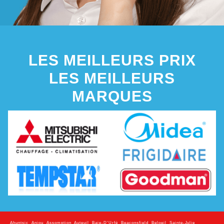
LES MEILLEURS PRIX
LES MEILLEURS
MARQUES
Ahuntsic
,
Anjou
,
Assomption
,
Auteuil
,
Baie-D'Urfé
,
Beaconsfield
,
Beloeil
,
Sainte-Julie
,