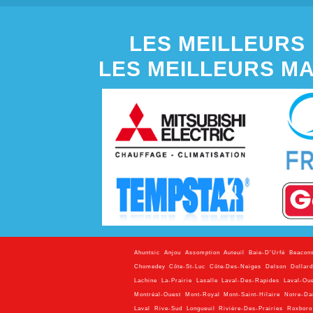
LES MEILLEURS 
LES MEILLEURS M
Ahuntsic
,
Anjou
,
Assomption
,
Auteuil
,
Baie-D'Urfé
,
Beacons
Chomedey
,
Côte-St-Luc
,
Côte-Des-Neiges
,
Delson
,
Dollar
Lachine
,
La-Prairie
,
Lasalle
,
Laval-Des-Rapides
,
Laval-Ou
Montréal-Ouest
,
Mont-Royal
,
Mont-Saint-Hilaire
,
Notre-D
Laval
,
Rive-Sud
,
Longueuil
,
Rivière-Des-Prairies
,
Roxboro