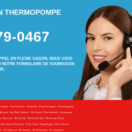
ON THERMOPOMPE
79-0467
PPEL EN PLEINE SAISON, NOUS VOUS
R NOTRE FORMULAIRE DE SOUMISSION
DE.
rignan
,
Cartierville
,
Chambly
,
Charlemagne
,
Chateauguay
,
-Bizard
,
Ile-Des-Soeurs
,
Kirkland
,
Pierrefonds
,
Lachenaie
,
e
,
Mercier
,
Montréal
,
Montréal-Est
,
Montréal-Nord
,
inte-Saint-Charles
,
Pont-Viau
,
Repentigny
,
Rive-Nord
,
il
,
St Jean sur Richelieu
,
St-Constant
,
St-Léonard
,