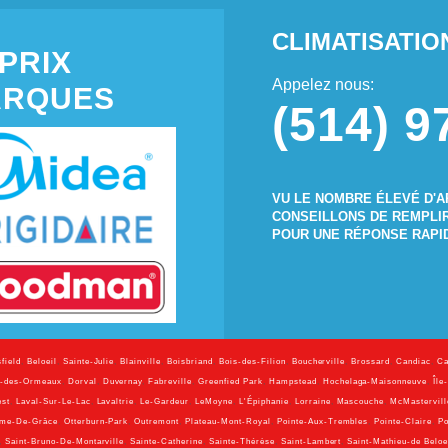
CLIMATISATI
PRIX
Appelez nous:
ARQUES
(514) 9
VU LE NOMBRE ÉLEVÉ D'A
CONSEILLONS DE REMPLI
POUR UNE RÉPONSE RAPI
field
,
Beloeil
,
Sainte-Julie
,
Blainville
,
Boisbriand
,
Bois-des-Filion
,
Boucherville
,
Brossard
,
Candiac
,
Ca
d-des-Ormeaux
,
Dorval
,
Duvernay
,
Fabreville
,
Greenfied Park
,
Hampstead
,
Hochelaga-Maisonneuve
,
Île
est
,
Laval-Sur-Le-Lac
,
Lavaltrie
,
Le-Gardeur
,
LeMoyne
,
L'Épiphanie
,
Lorraine
,
Mascouche
,
McMastervill
ame-De-Grâce
,
Otterburn-Park
,
Outremont
,
Plateau-Mont-Royal
,
Pointe-Aux-Trembles
,
Pointe-Claire
,
Po
,
Saint-Bruno-De-Montarville
,
Sainte-Catherine
,
Sainte-Thérèse
,
Saint-Lambert
,
Saint-Mathieu-de Beloe