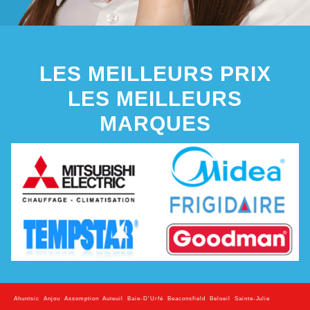
LES MEILLEURS PRIX
LES MEILLEURS
MARQUES
Ahuntsic
,
Anjou
,
Assomption
,
Auteuil
,
Baie-D'Urfé
,
Beaconsfield
,
Beloeil
,
Sainte-Julie
,