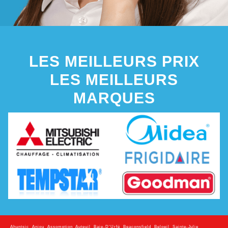
LES MEILLEURS PRIX
LES MEILLEURS
MARQUES
Ahuntsic
,
Anjou
,
Assomption
,
Auteuil
,
Baie-D'Urfé
,
Beaconsfield
,
Beloeil
,
Sainte-Julie
,