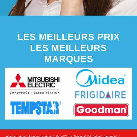
LES MEILLEURS PRIX
LES MEILLEURS
MARQUES
Ahuntsic
,
Anjou
,
Assomption
,
Auteuil
,
Baie-D'Urfé
,
Beaconsfield
,
Beloeil
,
Sainte-Julie
,